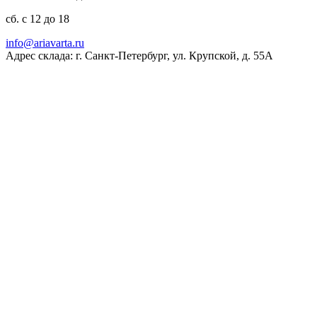
сб. с 12 до 18
ur.atravaira@ofni
Адрес склада: г. Санкт-Петербург, ул. Крупской, д. 55А