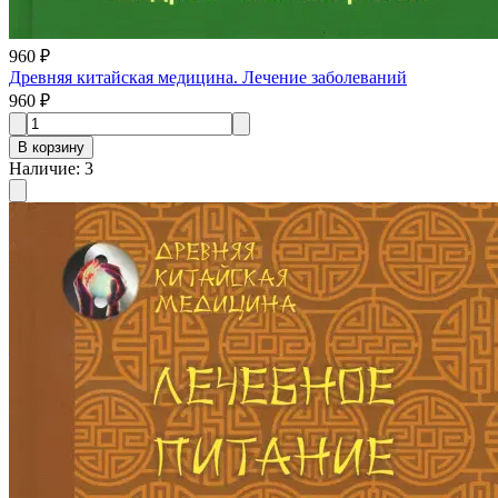
960 ₽
Древняя китайская медицина. Лечение заболеваний
960 ₽
В корзину
Наличие
:
3