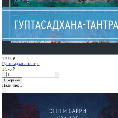
1 576 ₽
Гуптасадхана-тантра
1 576 ₽
В корзину
Наличие
:
1