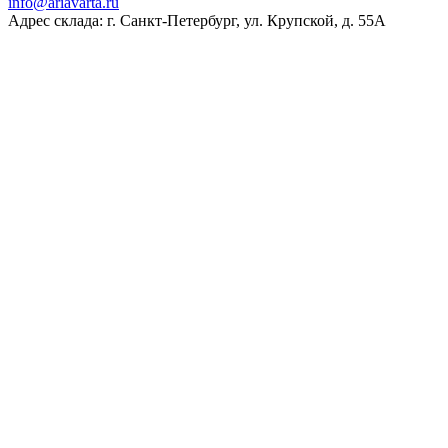
ur.atravaira@ofni
Адрес склада: г. Санкт-Петербург, ул. Крупской, д. 55А