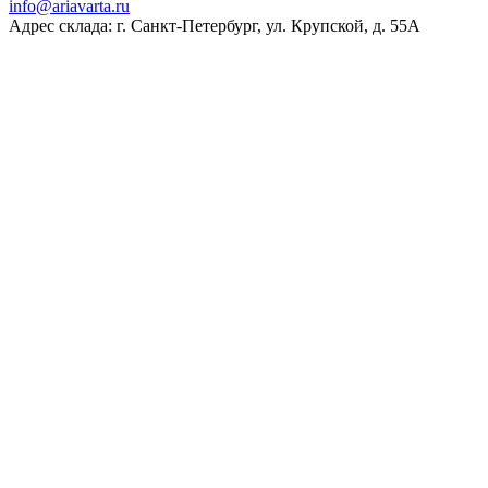
ur.atravaira@ofni
Адрес склада: г. Санкт-Петербург, ул. Крупской, д. 55А