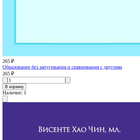
265 ₽
Образование без запугивания и сравнивания с другими
265 ₽
В корзину
Наличие
:
1