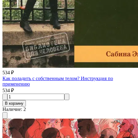
534 ₽
Как поладить с собственным телом? Инструкция по
применению
534 ₽
В корзину
Наличие
:
2