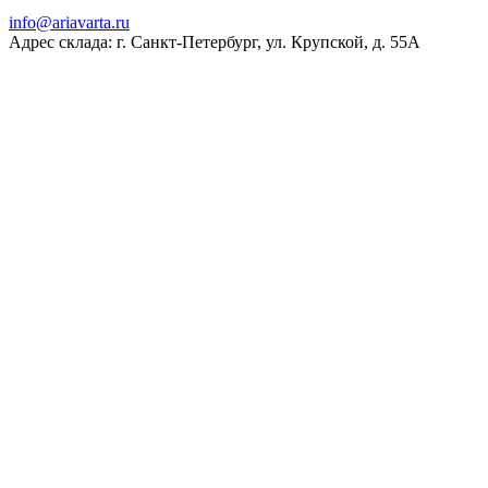
ur.atravaira@ofni
Адрес склада: г. Санкт-Петербург, ул. Крупской, д. 55А