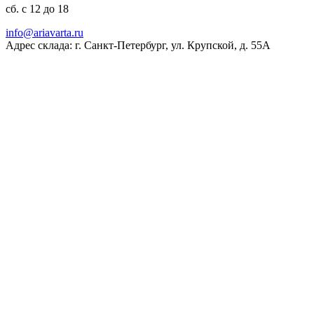
сб. с 12 до 18
ur.atravaira@ofni
Адрес склада: г. Санкт-Петербург, ул. Крупской, д. 55А