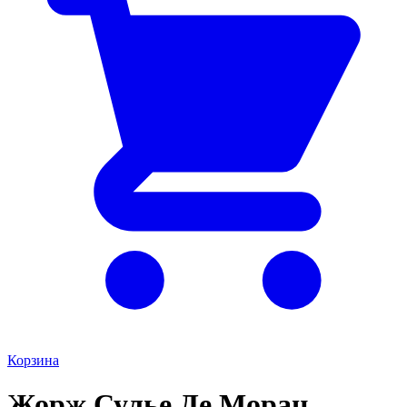
Корзина
Жорж Сулье Де Моран