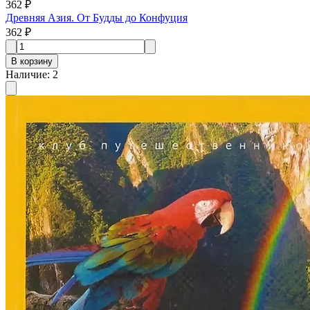
362 ₽
Древняя Азия. От Будды до Конфуция
362 ₽
В корзину
Наличие
:
2