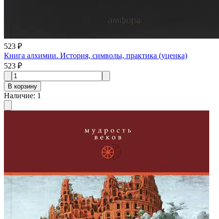
523 ₽
Книга алхимии. История, символы, практика (уценка)
523 ₽
В корзину
Наличие
:
1