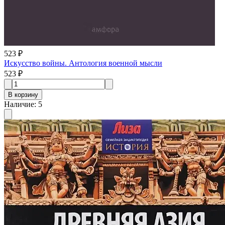
523 ₽
Искусство войны. Антология военной мысли
523 ₽
В корзину
Наличие
:
5