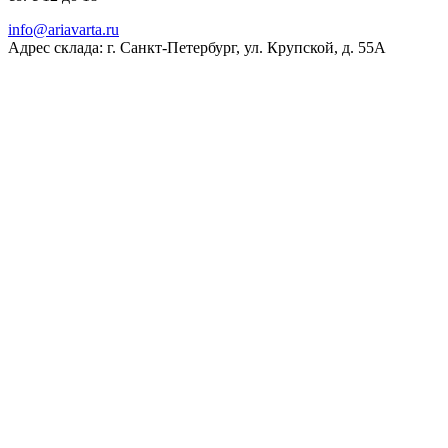
ur.atravaira@ofni
Адрес склада: г. Санкт-Петербург, ул. Крупской, д. 55А