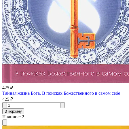
425 ₽
Тайная жизнь Бога. В поисках Божественного в самом себе
425 ₽
В корзину
Наличие
:
2