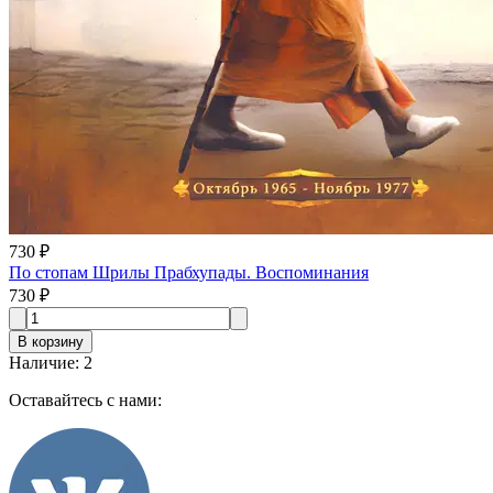
730 ₽
По стопам Шрилы Прабхупады. Воспоминания
730 ₽
В корзину
Наличие
:
2
Оставайтесь с нами: