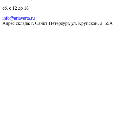
сб. с 12 до 18
ur.atravaira@ofni
Адрес склада: г. Санкт-Петербург, ул. Крупской, д. 55А