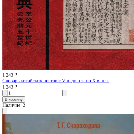
1 243 ₽
Словарь китайских поэтов с V в. до н.э. по X в. н.э.
1 243 ₽
В корзину
Наличие
:
2