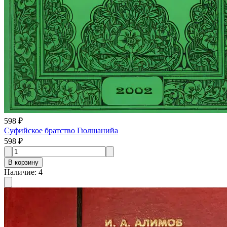
598 ₽
Суфийское братство Гюлшанийа
598 ₽
В корзину
Наличие
:
4