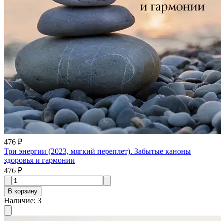
476 ₽
Три энергии (2023, мягкий переплет). Забытые каноны
здоровья и гармонии
476 ₽
В корзину
Наличие
:
3