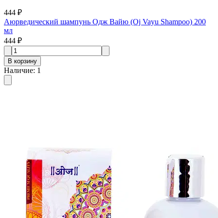
444 ₽
Аюрведический шампунь Одж Вайю (Oj Vayu Shampoo) 200
мл
444 ₽
В корзину
Наличие
:
1