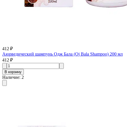
412 ₽
Аюрведический шампунь Одж Бала (Oj Bala Shampoo) 200 мл
412 ₽
В корзину
Наличие
:
2