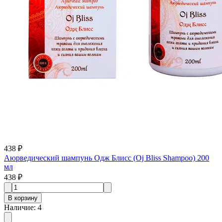
438 ₽
Аюрведический шампунь Одж Блисс (Oj Bliss Shampoo) 200
мл
438 ₽
В корзину
Наличие
:
4