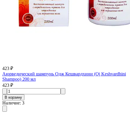
423 ₽
Аюрведический шампунь Одж Кешвардхини (Oj Keshvardhini
Shampoo) 200 мл
423 ₽
В корзину
Наличие
:
3