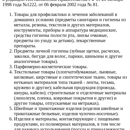
1998 года №1222, от 06 февраля 2002 года № 81.
Товары для профилактики и лечения заболеваний в
домашних условиях (предметы санитарии и гигиены из
металла, резины, текстиля и других материалов,
инструменты, приборы и аппаратура медицинские,
средства гигиены полости рта, линзы очковые,
предметы по уходу за детьми), лекарственные
препараты.
Предметы личной гигиены (зубные щетки, расчески,
заколки, бигуди для волос, парики, шиньоны и другие
аналогичные товары).
Парфюмерно-косметические товары.
Текстильные товары (хлопчатобумажные, льняные,
шелковые, шерстяные и синтетические ткани, товары из
нетканых материалов типа тканей - ленты, тесьма,
кружево и другие); кабельная продукция (провода,
шнуры, кабели); строительные и отделочные материалы
(линолеум, пленка, ковровые покрытия и другие) и
другие товары, отпускаемые на метражах).
Швейные и трикотажные изделия (изделия швейные и
трикотажные бельевые, изделия чулочно-носочные).
Изделия и материалы, контактирующие с пищевыми
продуктами, из полимерных материалов, в том числе
для разового использования (посуда и принадлежности