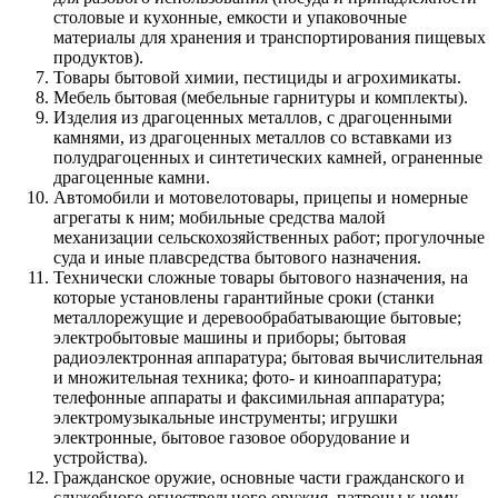
столовые и кухонные, емкости и упаковочные
материалы для хранения и транспортирования пищевых
продуктов).
Товары бытовой химии, пестициды и агрохимикаты.
Мебель бытовая (мебельные гарнитуры и комплекты).
Изделия из драгоценных металлов, с драгоценными
камнями, из драгоценных металлов со вставками из
полудрагоценных и синтетических камней, ограненные
драгоценные камни.
Автомобили и мотовелотовары, прицепы и номерные
агрегаты к ним; мобильные средства малой
механизации сельскохозяйственных работ; прогулочные
суда и иные плавсредства бытового назначения.
Технически сложные товары бытового назначения, на
которые установлены гарантийные сроки (станки
металлорежущие и деревообрабатывающие бытовые;
электробытовые машины и приборы; бытовая
радиоэлектронная аппаратура; бытовая вычислительная
и множительная техника; фото- и киноаппаратура;
телефонные аппараты и факсимильная аппаратура;
электромузыкальные инструменты; игрушки
электронные, бытовое газовое оборудование и
устройства).
Гражданское оружие, основные части гражданского и
служебного огнестрельного оружия, патроны к нему.