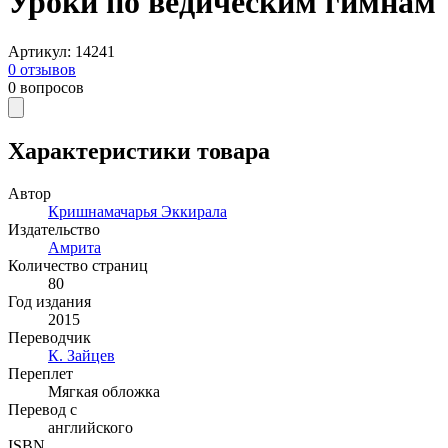
Уроки по ведическим гимнам
Артикул
:
14241
0
отзывов
0
вопросов
Характеристики товара
Автор
Кришнамачарья Эккирала
Издательство
Амрита
Количество страниц
80
Год издания
2015
Переводчик
К. Зайцев
Переплет
Мягкая обложка
Перевод с
английского
ISBN