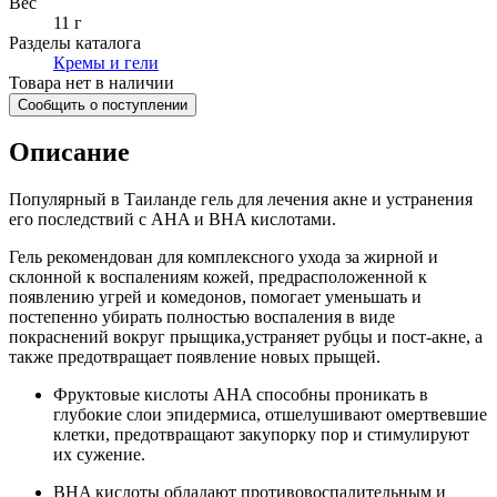
Вес
11 г
Разделы каталога
Кремы и гели
Товара нет в наличии
Сообщить о поступлении
Описание
Популярный в Таиланде гель для лечения акне и устранения
его последствий с AHA и BHA кислотами.
Гель рекомендован для комплексного ухода за жирной и
склонной к воспалениям кожей, предрасположенной к
появлению угрей и комедонов, помогает уменьшать и
постепенно убирать полностью воспаления в виде
покраснений вокруг прыщика,устраняет рубцы и пост-акне, а
также предотвращает появление новых прыщей.
Фруктовые кислоты AHA способны проникать в
глубокие слои эпидермиса, отшелушивают омертвевшие
клетки, предотвращают закупорку пор и стимулируют
их сужение.
ВHA кислоты обладают противовоспалительным и