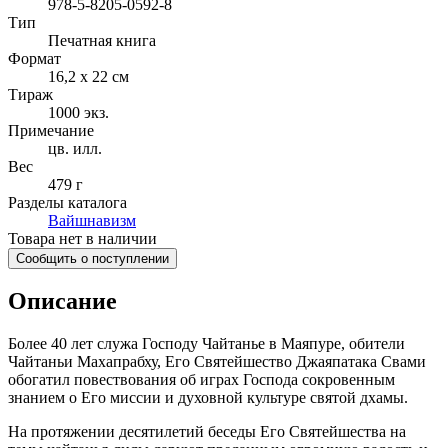
978-5-8205-0592-8
Тип
Печатная книга
Формат
16,2 x 22 см
Тираж
1000
экз.
Примечание
цв. илл.
Вес
479 г
Разделы каталога
Вайшнавизм
Товара нет в наличии
Сообщить о поступлении
Описание
Более 40 лет служа Господу Чайтанье в Маяпуре, обители
Чайтаньи Махапрабху, Его Святейшество Джаяпатака Свами
обогатил повествования об играх Господа сокровенным
знанием о Его миссии и духовной культуре святой дхамы.
На протяжении десятилетий беседы Его Святейшества на