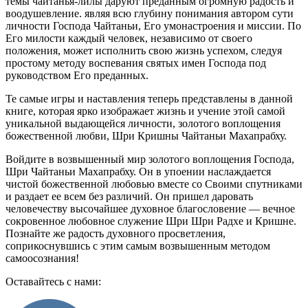
темы чайтанья-лилы даруют преданным огромную радость и
воодушевление. являя всю глубину понимания автором сути
личности Господа Чайтаньи, Его умонастроения и миссии. По
Его милости каждый человек, независимо от своего
положения, может исполнить свою жизнь успехом, следуя
простому методу воспевания святых имен Господа под
руководством Его преданных.
Те самые игры и наставления теперь представлены в данной
книге, которая ярко изображает жизнь и учение этой самой
уникальной выдающейся личности, золотого воплощения
божественной любви, Шри Кришны Чайтаньи Махапрабху.
Войдите в возвышенный мир золотого воплощения Господа,
Шри Чайтаньи Махапрабху. Он в упоении наслаждается
чистой божественной любовью вместе со Своими спутниками
и раздает ее всем без различий. Он пришел даровать
человечеству высочайшее духовное благословение — вечное
сокровенное любовное служение Шри Шри Радхе и Кришне.
Познайте же радость духовного просветления,
соприкоснувшись с этим самым возвышенным методом
самоосознания!
Оставайтесь с нами: