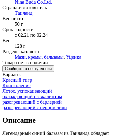
Nina Buda Co.Ltd.
Страна-изготовитель
Таиланд
Вес нетто
50
г
Срок годности
c 02.21 по 02.24
Вес
128 г
Разделы каталога
Мази, кремы, бальзамы
,
Уценка
Товара нет в наличии
Сообщить о поступлении
Вариант
:
Красный тигр
Криптолепис
Лотос, успокаивающий
охлаждающий с эвкалиптом
разогревающий с барлерией
разогревающий с перцем чили
Описание
Легендарный синий бальзам из Таиланда обладает