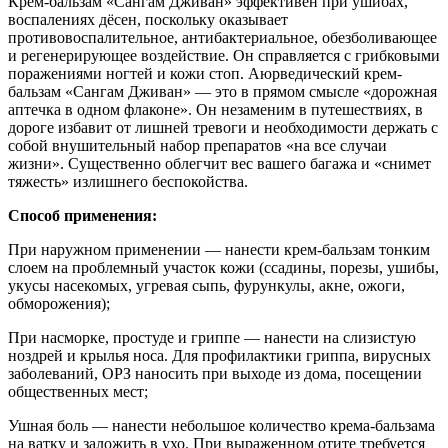
Крем-бальзам «Сангам Дживан» эффективен при ушибах,
воспалениях дёсен, поскольку оказывает
противовоспалительное, антибактериальное, обезболивающее
и регенерирующее воздействие. Он справляется с грибковыми
поражениями ногтей и кожи стоп. Аюрведический крем-
бальзам «Сангам Дживан» — это в прямом смысле «дорожная
аптечка в одном флаконе». Он незаменим в путешествиях, в
дороге избавит от лишней тревоги и необходимости держать с
собой внушительный набор препаратов «на все случаи
жизни». Существенно облегчит вес вашего багажа и «снимет
тяжесть» излишнего беспокойства.
Способ применения:
При наружном применении — нанести крем-бальзам тонким
слоем на проблемный участок кожи (ссадины, порезы, ушибы,
укусы насекомых, угревая сыпь, фурункулы, акне, ожоги,
обморожения);
При насморке, простуде и гриппе — нанести на слизистую
ноздрей и крылья носа. Для профилактики гриппа, вирусных
заболеваний, ОРЗ наносить при выходе из дома, посещении
общественных мест;
Ушная боль — нанести небольшое количество крема-бальзама
на ватку и заложить в ухо. При выраженном отите требуется