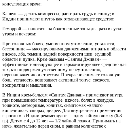
консультация врача;
Кашель — делать компрессы, растирать грудь и спину; в
Индии принимают внутрь как отхаркивающее средство;
Геморрой — наносить на болезненные зоны два раза в сутки
утром и вечером;
При головных болях, умственном утомлении, усталости,
бессоннице — массирующими движениями втирать в области
висков, лба, темени, задней поверхности шеи, заушной
области и пупка. Крем-бальзам «Сангам Дживан» —
эффективное тонизирующее и гармонизирующее средство для
тех, кто подвержен умственному переутомлению,
перенапряжению и стрессам. Прекрасно снимает головную
боль, усталость, возвращает активный тонус, свежесть
восприятия и мышления.
В Индии крем-бальзам «Сангам Дживан» применяют внутрь
при повышенной температуре, изжоге, болях в желудке,
тошноте, метеоризме, колитах, симптомах «вялого
кишечника», запорах, диарее. Для внутреннего применения
взрослым в Индии рекомендуют — одну чайную ложку (6-8
гр). Детям с 4 до 12 лет — 1/2 чайной ложки. Принимать на
ночь, желательно перед сном, в равном количестве с