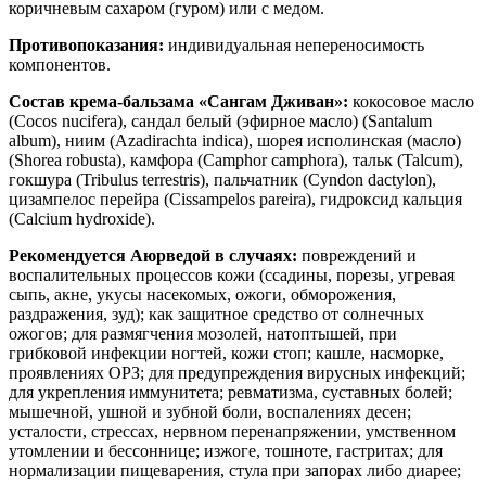
коричневым сахаром (гуром) или с медом.
Противопоказания:
индивидуальная непереносимость
компонентов.
Состав крема-бальзама «Сангам Дживан»:
кокосовое масло
(Cocos nucifera), сандал белый (эфирное масло) (Santalum
album), ниим (Azadirachta indica), шорея исполинская (масло)
(Shorea robusta), камфора (Camphor camphora), тальк (Talcum),
гокшура (Tribulus terrestris), пальчатник (Cyndon dactylon),
цизампелос перейра (Cissampelos pareira), гидроксид кальция
(Calcium hydroxide).
Рекомендуется Аюрведой в случаях:
повреждений и
воспалительных процессов кожи (ссадины, порезы, угревая
сыпь, акне, укусы насекомых, ожоги, обморожения,
раздражения, зуд); как защитное средство от солнечных
ожогов; для размягчения мозолей, натоптышей, при
грибковой инфекции ногтей, кожи стоп; кашле, насморке,
проявлениях ОРЗ; для предупреждения вирусных инфекций;
для укрепления иммунитета; ревматизма, суставных болей;
мышечной, ушной и зубной боли, воспалениях десен;
усталости, стрессах, нервном перенапряжении, умственном
утомлении и бессоннице; изжоге, тошноте, гастритах; для
нормализации пищеварения, стула при запорах либо диарее;