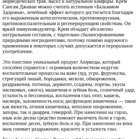
аюрведических трав, масел и натуральной камфоры. Крем
Сангам Дживан можно считать истинным «Бальзамом
Здоровья», лечебный эффект которого достигается благодаря
его выраженным антисептическим, противовирусным,
противовоспалительным и регенерирующим свойствам. Он
яркий иммуномодулятор. Крем обладает абсолютно
натуральным составом, с тщательно сбалансированными
природными ингридиентами, поэтому помимо наружного
применения в некоторых случаях допускается и пероральное
употребление.
Это поистине уникальный продукт Аюрведы, который
способен справится с огромным количеством недугов:
воспалительные процессы на коже (зуд, угри, фурункулы,
стригущий лишай, бородавки, мозоли, обморожения,
раздражения, потница, дерматит, ссадины, порезы, укусы
насекомых, ожоги), мышечная и зубная боль, солнечный удар,
усталость и бессонница, воспаления глаз, отит, кашель,
насморк, заложенность носа; дисфункции кишечника — такие
как вялость, атония кишечника, неполное опорожнение,
запоры, так и диаррея, геморрой. При нанесении на горло,
язык или десны средство поможет вылечить боли в горле,
воспаление десен, зубную боль и пр. При нанесении на веки
мазь снимает раздражение, красноту и усталость глаз.