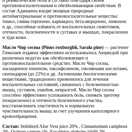
и ревматические боли в суставах благодаря своим
противовоспалительным и обезболивающим свойствам. В
состав Аджваина входят мощные природные
антибактериальные и противовоспалительные вещества:
тимол, гамма-терпенин, карвакрол, бета-мирценин, лимонин
и др., способные избавить от воспалительных симптомов,
отечности, болезненности в суставах и мышцах, покраснения
и зуда кожи.
Масло Чир сосны (Pinus roxburghii, Sarala pine)
— растение
Гималаев издавна эффективно использовалось Аюрведой при
различных недугах как обезболивающее и
противовоспалительное средство. Масло Чир сосны,
насыщенное пиненом, таксифолином, смоляными кислотами,
скипидаром (до 22%) и др. Активными биологическими
веществами, традиционно применялось для лечения
воспалительных состояний, связанных с болезненностью
мышц, суставов, ушибов, невралгий. Масло Чир сосны
способно эффективно успокаивать боль, снимать эритему
(покраснение) и отечность болезненного участка,
восстанавливать эластичность и нормальную
чувствительность мышц за счет улучшения капиллярного
кровообращения.
Состав:
Stsbilized Aloe Vera juice 20% , Cinnamomum camphora
2%, Ocinum santum 1%, Eucaliptus globules labilli 2%,