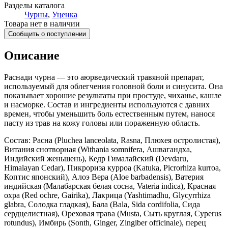
Разделы каталога
Чурны
,
Уценка
Товара нет в наличии
Сообщить о поступлении
Описание
Раснади чурна — это аюрведический травяной препарат,
используемый для облегчения головной боли и синусита. Она
показывает хорошие результаты при простуде, чиханье, кашле
и насморке. Состав и ингредиенты используются с давних
времен, чтобы уменьшить боль естественным путем, нанося
пасту из трав на кожу головы или пораженную область.
Состав: Расна (Pluchea lanceolata, Rasna, Плюхея остролистая),
Витания снотворная (Withania somnifera, Ашвагандха,
Индийский женьшень), Кедр Гималайский (Devdaru,
Himalayan Cedar), Пикрориза курроа (Katuka, Picrorhiza kurroa,
Коптис японский), Алоэ Вера (Aloe barbadensis), Ватерия
индийская (Малабарская белая сосна, Vateria indica), Красная
охра (Red ochre, Gairika), Лакрица (Yashtimadhu, Glycyrrhiza
glabra, Солодка гладкая), Бала (Bala, Sida cordifolia, Сида
сердцелистная), Ореховая трава (Musta, Сыть круглая, Cyperus
rotundus), Имбирь (Sonth, Ginger, Zingiber officinale), перец