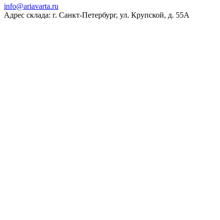
ur.atravaira@ofni
Адрес склада: г. Санкт-Петербург, ул. Крупской, д. 55А