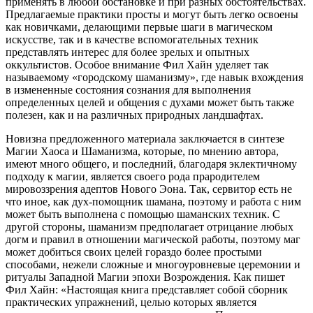
применять в любой обстановке и при разных обстоятельствах.
Предлагаемые практики просты и могут быть легко освоены
как новичками, делающими первые шаги в магическом
искусстве, так и в качестве вспомогательных техник
представлять интерес для более зрелых и опытных
оккультистов. Особое внимание Фил Хайн уделяет так
называемому «городскому шаманизму», где навык вхождения
в измененные состояния сознания для выполнения
определенных целей и общения с духами может быть также
полезен, как и на различных природных ландшафтах.
Новизна предложенного материала заключается в синтезе
Магии Хаоса и Шаманизма, которые, по мнению автора,
имеют много общего, и последний, благодаря эклектичному
подходу к магии, является своего рода прародителем
мировоззрения адептов Нового Эона. Так, сервитор есть не
что иное, как дух-помощник шамана, поэтому и работа с ним
может быть выполнена с помощью шаманских техник. С
другой стороны, шаманизм предполагает отрицание любых
догм и правил в отношении магической работы, поэтому маг
может добиться своих целей гораздо более простыми
способами, нежели сложные и многоуровневые церемонии и
ритуалы Западной Магии эпохи Возрождения. Как пишет
Фил Хайн: «Настоящая книга представляет собой сборник
практических упражнений, целью которых является