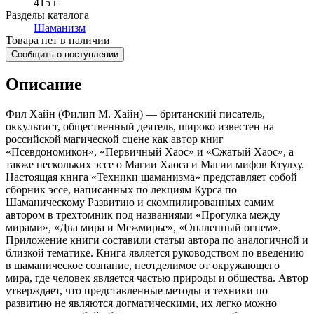
415 г
Разделы каталога
Шаманизм
Товара нет в наличии
Сообщить о поступлении
Описание
Фил Хайн (Филип М. Хайн) — британский писатель,
оккультист, общественный деятель, широко известен на
российской магической сцене как автор книг
«Псевдономикон», «Первичный Хаос» и «Сжатый Хаос», а
также нескольких эссе о Магии Хаоса и Магии мифов Ктулху.
Настоящая книга «Техники шаманизма» представляет собой
сборник эссе, написанных по лекциям Курса по
Шаманическому Развитию и скомпилированных самим
автором в трехтомник под названиями «Прогулка между
мирами», «Два мира и Межмирье», «Опаленный огнем».
Приложение книги составили статьи автора по аналогичной и
близкой тематике. Книга является руководством по введению
в шаманическое сознание, неотделимое от окружающего
мира, где человек является частью природы и общества. Автор
утверждает, что представленные методы и техники по
развитию не являются догматическими, их легко можно