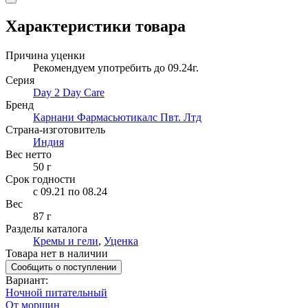
Характеристики товара
Причина уценки
Рекомендуем употребить до 09.24г.
Серия
Day 2 Day Care
Бренд
Карнани Фармасьютикалс Пвт. Лтд
Страна-изготовитель
Индия
Вес нетто
50
г
Срок годности
c 09.21 по 08.24
Вес
87 г
Разделы каталога
Кремы и гели
,
Уценка
Товара нет в наличии
Сообщить о поступлении
Вариант
:
Ночной питательный
От морщин