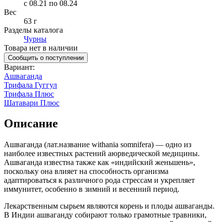
c 08.21 по 08.24
Вес
63 г
Разделы каталога
Чурны
Товара нет в наличии
Сообщить о поступлении
Вариант
:
Ашваганда
Трифала Гуггул
Трифала Плюс
Шатавари Плюс
Описание
Ашваганда (лат.название withania somnifera) — одно из
наиболее известных растений аюрведической медицины.
Ашваганда известна также как «индийский женьшень»,
поскольку она влияет на способность организма
адаптироваться к различного рода стрессам и укрепляет
Лекарственным сырьем являются корень и плоды ашваганды.
В Индии ашваганду собирают только грамотные травники,