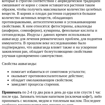
которые в строгом соответствии с аюрведической традицией
смешивают ее корни с соком оставшегося растения таким
образом, чтобы получить максимальное количество целебных
веществ.‏ В корнях и плодах растения содержится большое
количество активных веществ, обладающих
противораковыми, антисептическими и успокаивающими
свойствами. К ним относятся: фитостерины, алкалоиды
(анаферин, сомниферин), кумарины, фенольные кислоты и
ситоиндозиды.‏ Индусы с давних времен использовали
ашваганду для лечения ревматических проблем, для поднятия
иммунитета. В прошлом веке исследованиями было
подтверждено, что ашваганда влияет также и на ускорение
заживления ран, обладает болеутоляющими свойствами
Свойства ашваганды:
помогает избавиться от симптомов усталости;
оказывает противовоспалительное действие;
обладает омолаживающим свойством;
Принимать
по 2-4 гр два раза в день до еды или спустя 1 час
после еды. Запивать теплым напитком (исключая кофе!), либо
принимать с молоком, медом и топленым маслом. Последнее
особенно рекомендуется при приеме на ночь.