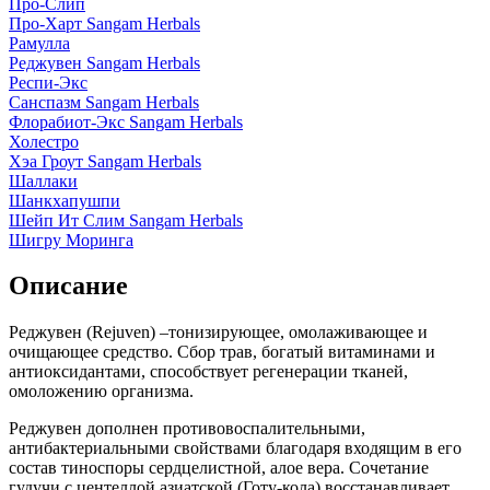
Про-Слип
Про-Харт Sangam Herbals
Рамулла
Реджувен Sangam Herbals
Респи-Экс
Санспазм Sangam Herbals
Флорабиот-Экс Sangam Herbals
Холестро
Хэа Гроут Sangam Herbals
Шаллаки
Шанкхапушпи
Шейп Ит Слим Sangam Herbals
Шигру Моринга
Описание
Реджувен (Rejuven) –тонизирующее, омолаживающее и
очищающее средство. Сбор трав, богатый витаминами и
антиоксидантами, способствует регенерации тканей,
омоложению организма.
Реджувен дополнен противовоспалительными,
антибактериальными свойствами благодаря входящим в его
состав тиноспоры сердцелистной, алое вера. Сочетание
гудучи с центеллой азиатской (Готу-кола) восстанавливает