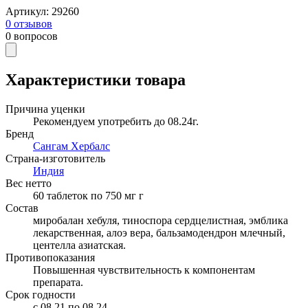
Артикул
:
29260
0
отзывов
0
вопросов
Характеристики товара
Причина уценки
Рекомендуем употребить до 08.24г.
Бренд
Сангам Хербалс
Страна-изготовитель
Индия
Вес нетто
60 таблеток по 750 мг
г
Состав
миробалан хебуля, тиноспора сердцелистная, эмблика
лекарственная, алоэ вера, бальзамодендрон млечный,
центелла азиатская.
Противопоказания
Повышенная чувствительность к компонентам
препарата.
Срок годности
c 08.21 по 08.24