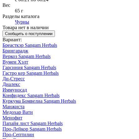
Вес
65 г
Разделы каталога
Чурны
Товара нет в наличии
Сообщить о поступлении
Вариант
:
Бреасткэр Sangam Herbals
Брингарадж
Веркоз Sangam Herbals
Вумен Хэлт
Гарсиния Sangam Herbals
Гастро кер Sangam Herbals
Ди-Стресс
Диалекс
Иммуносад
Конфидекс Sangam Herbals
Куркума Бомвелиа Sangam Herbals
Манжиста
Медохар Вати
Менофит
Папайя лист Sangam Herbals
Про-Лейкор Sangam Herbals
Про-Септилин