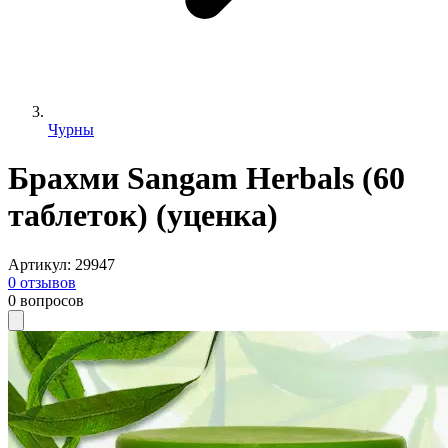
Чурны
Брахми Sangam Herbals (60
таблеток) (уценка)
Артикул
:
29947
0
отзывов
0
вопросов