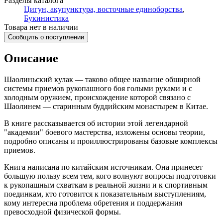
Разделы каталога
Цигун, акупунктура, восточные единоборства
,
Букинистика
Товара нет в наличии
Сообщить о поступлении
Описание
Шаолиньский кулак — таково общее название обширной
системы приемов рукопашного боя голыми руками и с
холодным оружием, происхождение которой связано с
Шаолинем — старинным буддийским монастырем в Китае.
В книге рассказывается об истории этой легендарной
"академии" боевого мастерства, изложены основы теории,
подробно описаны и проиллюстрированы базовые комплексы
приемов.
Книга написана по китайским источникам. Она принесет
большую пользу всем тем, кого волнуют вопросы подготовки
к рукопашным схваткам в реальной жизни и к спортивным
поединкам, кто готовится к показательным выступлениям,
кому интересна проблема обретения и поддержания
превосходной физической формы.