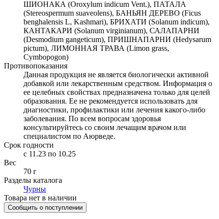
ШИОНАКА (Oroxylum indicum Vent.), ПАТАЛА
(Stereospermum suaveolens), БАНЬЯН ДЕРЕВО (Ficus
benghalensis L, Kashmari), БРИХАТИ (Solanum indicum),
КАНТАКАРИ (Solanum virginianum), САЛАПАРНИ
(Desmodium gangeticum), ПРИШНАПАРНИ (Hedysarum
pictum), ЛИМОННАЯ ТРАВА (Limon grass,
Cymbopogon)
Противопоказания
Данная продукция не является биологически активной
добавкой или лекарственным средством. Информация о
ее целебных свойствах предназначена только для целей
образования. Ее не рекомендуется использовать для
диагностики, профилактики или лечения какого-либо
заболевания. По всем вопросам здоровья
консультируйтесь со своим лечащим врачом или
специалистом по Аюрведе.
Срок годности
c 11.23 по 10.25
Вес
70 г
Разделы каталога
Чурны
Товара нет в наличии
Сообщить о поступлении