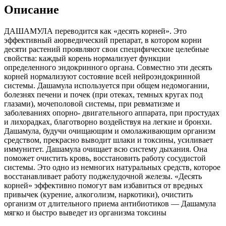
Описание
ДАШАМУЛА переводится как «десять корней». Это
эффективный аюрведический препарат, в котором корни
десяти растений проявляют свои специфические целебные
свойства: каждый корень нормализует функции
определенного эндокринного органа. Совместно эти десять
корней нормализуют состояние всей нейроэндокринной
системы. Дашамула используется при общем недомогании,
болезнях печени и почек (при отеках, темных кругах под
глазами), мочеполовой системы, при ревматизме и
заболеваниях опорно- двигательного аппарата, при простудах
и лихорадках, благотворно воздействуя на легкие и бронхи.
Дашамула, будучи очищающим и омолаживающим организм
средством, прекрасно выводит шлаки и токсины, усиливает
иммунитет. Дашамула очищает всю систему дыхания. Она
поможет очистить кровь, восстановить работу сосудистой
системы. Это одно из немногих натуральных средств, которое
восстанавливает работу поджелудочной железы. «Десять
корней» эффективно помогут вам избавиться от вредных
привычек (курение, алкоголизм, наркотики), очистить
организм от длительного приема антибиотиков — Дашамула
мягко и быстро выведет из организма токсины