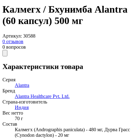
Калмегх / Бхунимба Alantra
(60 капсул) 500 мг
Артикул
:
30588
0
отзывов
0
вопросов
Характеристики товара
Серия
Alantra
Бренд
Alantra Healthcare Pvt. Ltd.
Страна-изготовитель
Индия
Вес нетто
70
г
Состав
Калмегх (Andrographis paniculata) - 480 мг, Дурва Грасс
(Cynodon dactylon) - 20 мг