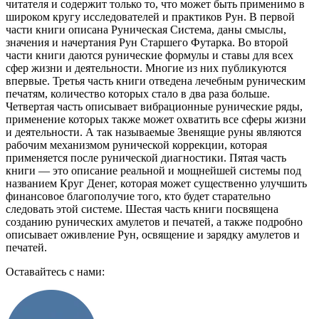
читателя и содержит только то, что может быть применимо в
широком кругу исследователей и практиков Рун. В первой
части книги описана Руническая Система, даны смыслы,
значения и начертания Рун Старшего Футарка. Во второй
части книги даются рунические формулы и ставы для всех
сфер жизни и деятельности. Многие из них публикуются
впервые. Третья часть книги отведена лечебным руническим
печатям, количество которых стало в два раза больше.
Четвертая часть описывает вибрационные рунические ряды,
применение которых также может охватить все сферы жизни
и деятельности. А так называемые Звенящие руны являются
рабочим механизмом рунической коррекции, которая
применяется после рунической диагностики. Пятая часть
книги — это описание реальной и мощнейшей системы под
названием Круг Денег, которая может существенно улучшить
финансовое благополучие того, кто будет старательно
следовать этой системе. Шестая часть книги посвящена
созданию рунических амулетов и печатей, а также подробно
описывает оживление Рун, освящение и зарядку амулетов и
печатей.
Оставайтесь с нами: