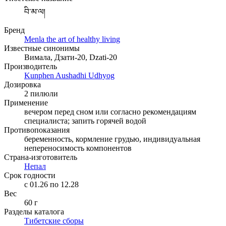
བི་མ་ལ།
Бренд
Menla the art of healthy living
Известные синонимы
Вимала, Дзати-20, Dzati-20
Производитель
Kunphen Aushadhi Udhyog
Дозировка
2 пилюли
Применение
вечером перед сном или согласно рекомендациям
специалиста; запить горячей водой
Противопоказания
беременность, кормление грудью, индивидуальная
непереносимость компонентов
Страна-изготовитель
Непал
Срок годности
c 01.26 по 12.28
Вес
60 г
Разделы каталога
Тибетские сборы