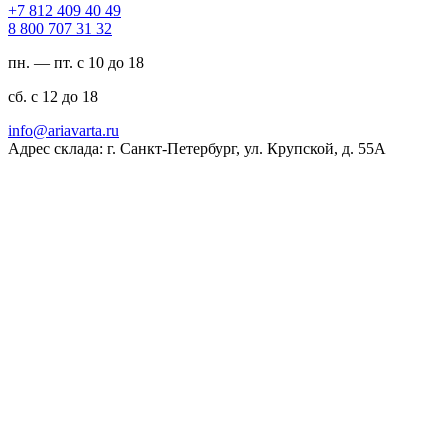
94 04 904 218 7+
23 13 707 008 8
пн. — пт. с 10 до 18
сб. с 12 до 18
ur.atravaira@ofni
Адрес склада: г. Санкт-Петербург, ул. Крупской, д. 55А