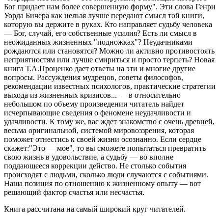
Бог придает нам более совершенную форму". Эти слова Генри
Уорда Бичера как нельзя лучше передают смысл той книги,
которую вы держите в руках. Кто направляет судьбу человека
— Бог, случай, его собственные усилия? Есть ли смысл в
неожиданных жизненных "подножках"? Неудачниками
рождаются или становятся? Можно ли активно противостоять
неприятностям или лучше смириться и просто терпеть? Новая
книга Т.А.Проценко дает ответы на эти и многие другие
вопросы. Рассуждения мудрецов, советы философов,
рекомендации известных психологов, практические стратегии
выхода из жизненных кризисов... — в относительно
небольшом по объему произведении читатель найдет
исчерпывающие сведения о феномене неудачливости и
удачливости. К тому же, вас ждет знакомство с очень древней,
весьма оригинальной, системой мировоззрения, которая
поможет отнестись к своей жизни осознанно. Если сердце
скажет:"Это — мое", то вы сможете попытаться превратить
свою жизнь в удовольствие, а судьбу — во вполне
поддающееся коррекции действо. Не столько события
происходят с людьми, сколько люди случаются с событиями.
Наша позиция по отношению к жизненному опыту — вот
решающий фактор счастья или несчастья.
Книга рассчитана на самый широкий круг читателей.