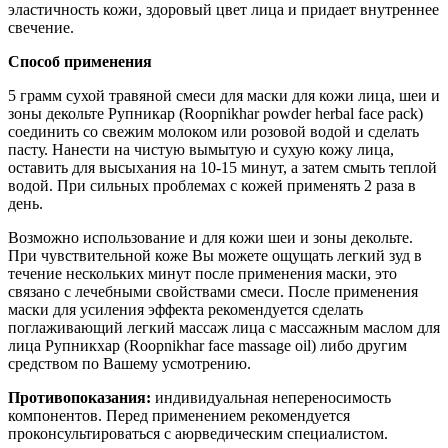
эластичность кожи, здоровый цвет лица и придает внутреннее
свечение.
Способ применения
5 грамм сухой травяной смеси для маски для кожи лица, шеи и
зоны декольте Рупникар (Roopnikhar powder herbal face pack)
соединить со свежим молоком или розовой водой и сделать
пасту. Нанести на чистую вымытую и сухую кожу лица,
оставить для высыхания на 10-15 минут, а затем смыть теплой
водой. При сильных проблемах с кожей применять 2 раза в
день.
Возможно использование и для кожи шеи и зоны декольте.
При чувствительной коже Вы можете ощущать легкий зуд в
течение нескольких минут после применения маски, это
связано с лечебными свойствами смеси. После применения
маски для усиления эффекта рекомендуется сделать
поглаживающий легкий массаж лица с массажным маслом для
лица Рупникхар (Roopnikhar face massage oil) либо другим
средством по Вашему усмотрению.
Противопоказания:
индивидуальная непереносимость
компонентов. Перед применением рекомендуется
проконсультироваться с аюрведическим специалистом.