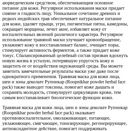
аюрведическим средством, обеспечивающим основное
питание для кожи. Регулярное использования маски придает
сияние и гладкость лицу. Уникальное сочетание древних и
редких индийских трав обеспечивает натуральное питание
для кожи, удаляет прыщи, угри, пигментные пятна, камедоны,
сокращает морщины, лечит акне, избавляет кожу от
воспалительных явлений различного характера. Регулярное
использование травяной маски улучшает кровообращение,
увлажняет кожу и восстанавливает баланс, очищает поры,
стимулирует активность ферментов, а также придает коже
тонус. Сбалансированный целебный состав призван вдохнуть
новую жизнь в усталую, потерявшую упругость кожу и
защитить ее от воздействия окружающей среды. Вы можете
заметить замечательные результаты маски уже даже после
однократного применения. Травяная маска для кожи лица,
шеи и зоны декольте Рупникар (Roopnikhar powder herbal face
pack) также выводит токсины, помогает коже дышать и
сохранять молодость, стимулирует циркуляцию крови, тем
самым восстанавливает биологические функции кожи.
Травяная маска для кожи лица, шеи и зоны декольте Рупникар
(Roopnikhar powder herbal face pack) оказывает
противовоспалительное, омолаживающее, питающее,
увлажняющее, смягчающее, тонизирующее, регенерирующее,
антиоксидантное действие, помогает поддерживать