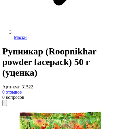
Маски
Рупникар (Roopnikhar
powder facepack) 50 г
(уценка)
Артикул
:
31522
0
отзывов
0
вопросов