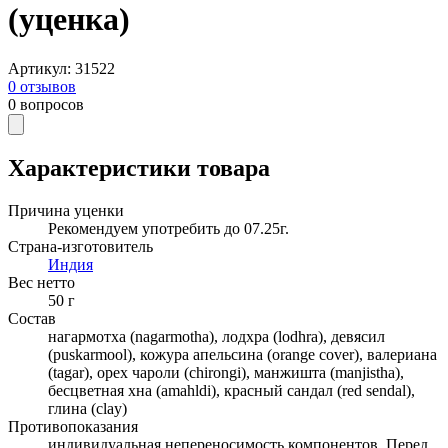
(уценка)
Артикул
:
31522
0
отзывов
0
вопросов
Характеристики товара
Причина уценки
Рекомендуем употребить до 07.25г.
Страна-изготовитель
Индия
Вес нетто
50
г
Состав
нагармотха (nagarmotha), лодхра (lodhra), девясил
(puskarmool), кожура апельсина (orange cover), валериана
(tagar), орех чароли (chirongi), манжишта (manjistha),
бесцветная хна (amahldi), красный сандал (red sendal),
глина (clay)
Противопоказания
индивидуальная непереносимость компонентов. Перед