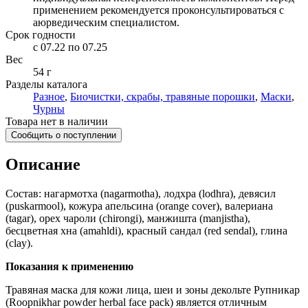
применением рекомендуется проконсультироваться с
аюрведическим специалистом.
Срок годности
c 07.22 по 07.25
Вес
54 г
Разделы каталога
Разное
,
Биочистки, скрабы, травяные порошки
,
Маски
,
Чурны
Товара нет в наличии
Сообщить о поступлении
Описание
Состав: нагармотха (nagarmotha), лодхра (lodhra), девясил
(puskarmool), кожура апельсина (orange cover), валериана
(tagar), орех чароли (chirongi), манжишта (manjistha),
бесцветная хна (amahldi), красный сандал (red sendal), глина
(clay).
Показания к применению
Травяная маска для кожи лица, шеи и зоны декольте Рупникар
(Roopnikhar powder herbal face pack) является отличным