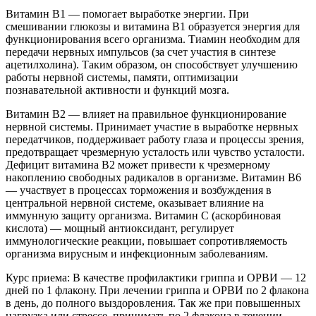
Витамин В1 — помогает выработке энергии. При
смешивании глюкозы и витамина B1 образуется энергия для
функционирования всего организма. Тиамин необходим для
передачи нервных импульсов (за счет участия в синтезе
ацетилхолина). Таким образом, он способствует улучшению
работы нервной системы, памяти, оптимизации
познавательной активности и функций мозга.
Витамин В2 — влияет на правильное функционирование
нервной системы. Принимает участие в выработке нервных
передатчиков, поддерживает работу глаза и процессы зрения,
предотвращает чрезмерную усталость или чувство усталости.
Дефицит витамина B2 может привести к чрезмерному
накоплению свободных радикалов в организме. Витамин В6
— участвует в процессах торможения и возбуждения в
центральной нервной системе, оказывает влияние на
иммунную защиту организма. Витамин С (аскорбиновая
кислота) — мощный антиоксидант, регулирует
иммунологические реакции, повышает сопротивляемость
организма вирусным и инфекционным заболеваниям.
Курс приема: В качестве профилактики гриппа и ОРВИ — 12
дней по 1 флакону. При лечении гриппа и ОРВИ по 2 флакона
в день, до полного выздоровления. Так же при повышенных
нагрузка или стрессе, принимать по 2 флакона в течении