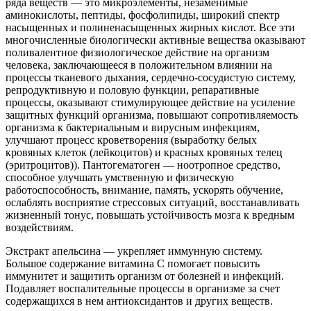
ряда веществ — это микроэлементы, незаменимые
аминокислоты, пептиды, фосфолипиды, широкий спектр
насыщенных и полиненасыщенных жирных кислот. Все эти
многочисленные биологически активные вещества оказывают
поливалентное физиологическое действие на организм
человека, заключающееся в положительном влиянии на
процессы тканевого дыхания, сердечно-сосудистую систему,
репродуктивную и половую функции, репаративные
процессы, оказывают стимулирующее действие на усиление
защитных функций организма, повышают сопротивляемость
организма к бактериальным и вирусным инфекциям,
улучшают процесс кроветворения (выработку белых
кровяных клеток (лейкоцитов) и красных кровяных телец
(эритроцитов)). Пантогематоген — ноотропное средство,
способное улучшать умственную и физическую
работоспособность, внимание, память, ускорять обучение,
ослаблять восприятие стрессовых ситуаций, восстанавливать
жизненный тонус, повышать устойчивость мозга к вредным
воздействиям.
Экстракт апельсина — укрепляет иммунную систему.
Большое содержание витамина C помогает повысить
иммунитет и защитить организм от болезней и инфекций.
Подавляет воспалительные процессы в организме за счет
содержащихся в нем антиоксидантов и других веществ.