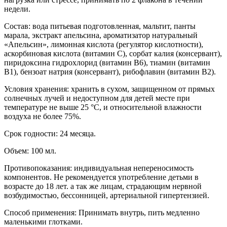
недели.
Состав: вода питьевая подготовленная, мальтит, панты
марала, экстракт апельсина, ароматизатор натуральный
«Апельсин», лимонная кислота (регулятор кислотности),
аскорбиновая кислота (витамин С), сорбат калия (консервант),
пиридоксина гидрохлорид (витамин В6), тиамин (витамин
В1), бензоат натрия (консервант), рибофлавин (витамин В2).
Условия хранения: хранить в сухом, защищенном от прямых
солнечных лучей и недоступном для детей месте при
температуре не выше 25 °C, и относительной влажности
воздуха не более 75%.
Срок годности: 24 месяца.
Объем: 100 мл.
Противопоказания: индивидуальная непереносимость
компонентов. Не рекомендуется употребление детьми в
возрасте до 18 лет. а так же лицам, страдающим нервной
возбудимостью, бессонницей, артериальной гипертензией.
Способ применения: Принимать внутрь, пить медленно
маленькими глотками.