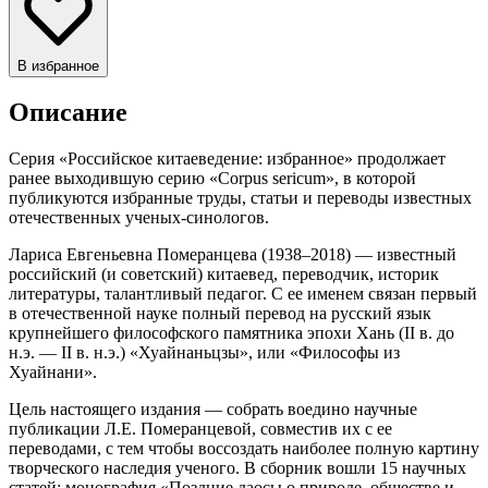
В избранное
Описание
Серия «Российское китаеведение: избранное» продолжает
ранее выходившую серию «Corpus sericum», в которой
публикуются избранные труды, статьи и переводы известных
отечественных ученых-синологов.
Лариса Евгеньевна Померанцева (1938–2018) — известный
российский (и советский) китаевед, переводчик, историк
литературы, талантливый педагог. С ее именем связан первый
в отечественной науке полный перевод на русский язык
крупнейшего философского памятника эпохи Хань (II в. до
н.э. — II в. н.э.) «Хуайнаньцзы», или «Философы из
Хуайнани».
Цель настоящего издания — собрать воедино научные
публикации Л.Е. Померанцевой, совместив их с ее
переводами, с тем чтобы воссоздать наиболее полную картину
творческого наследия ученого. В сборник вошли 15 научных
статей; монография «Поздние даосы о природе, обществе и