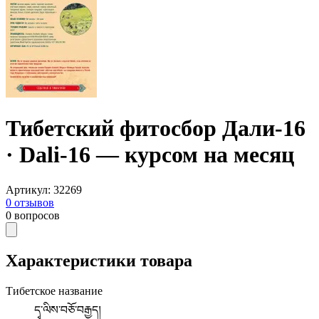
Тибетский фитосбор Дали-16
· Dali-16 — курсом на месяц
Артикул
:
32269
0
отзывов
0
вопросов
Характеристики товара
Тибетское название
དྭ་ལིས་བཅོ་བརྒྱད།