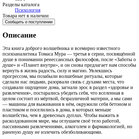
Разделы каталога
Психология
Товара нет в наличии
Сообщить о поступлении
Описание
Эта книга доброго волшебника и всемирно известного
психоаналитика Томаса Мура — третья в серии, посвящённой
душе в понимании ренессансных философов, после «Заботы о
душе» и «Планет внутри», и он снова предлагает нам способы
вернуть в жизнь радость, силу и магию. Увлекшись
прогрессом, мы позабыли волшебные ритуалы, которые
сделали нас людьми, разорвали связь с духами места, что
создавали ощущение дома, загнали эрос в раздел «здоровье и
развлечения», постарались убедить себя, что вселенная в
целом состоит из мёртвой, безразличной материи, а мы сами
— машины для выживания в нём, окружили себя бетоном и
пластиком и поселились в дома, в которых меньше
волшебства, чем в древесных дуплах. Чтобы выжить в
расколдованном мире, мы оглушаем своё тело работой,
пассивными развлечениями, алкоголем и фармакологией, но
раненую душу не излечить обезболивающими.