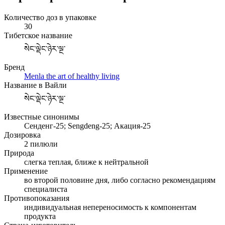
Количество доз в упаковке
30
Тибетское название
སེང་ལྡེང་ཉེར་ལྔ་
Бренд
Menla the art of healthy living
Название в Вайли
སེང་ལྡེང་ཉེར་ལྔ་
Известные синонимы
Сенденг-25; Sengdeng-25; Акация-25
Дозировка
2 пилюли
Природа
слегка теплая, ближе к нейтральной
Применение
во второй половине дня, либо согласно рекомендациям
специалиста
Противопоказания
индивидуальная непереносимость к компонентам
продукта