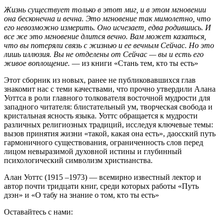
Жизнь существует только в этот миг, и в этом мгновении
она бесконечна и вечна. Это мгновение так мимолетно, что
его невозможно измерить. Оно исчезает, едва родившись. И
все же это мгновение длится вечно. Вам может казаться,
что вы потеряли связь с жизнью и ее вечным Сейчас. Но это
лишь иллюзия. Вы не отделены от Сейчас — вы и есть его
живое воплощение.
— из книги «Стань тем, кто ты есть»
Этот сборник из новых, ранее не публиковавшихся глав
знакомит нас с теми качествами, что прочно утвердили Алана
Уоттса в роли главного толкователя восточной мудрости для
западного читателя: блистательный ум, творческая свобода и
кристальная ясность языка. Уоттс обращается к мудрости
различных религиозных традиций, исследуя ключевые темы:
вызов принятия жизни «такой, какая она есть», даосский путь
гармоничного существования, ограниченность слов перед
лицом невыразимой духовной истины и глубинный
психологический символизм христианства.
Алан Уоттс (1915 –1973) — всемирно известный лектор и
автор почти тридцати книг, среди которых работы «Путь
дзэн» и «О табу на знание о том, кто ты есть»
Оставайтесь с нами: