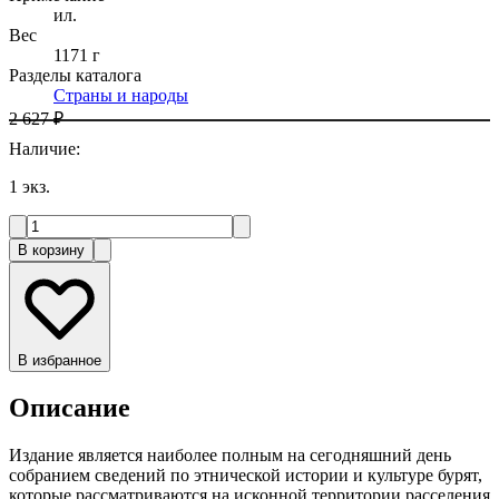
ил.
Вес
1171 г
Разделы каталога
Страны и народы
2 627 ₽
Наличие
:
1
экз.
В корзину
В избранное
Описание
Издание является наиболее полным на сегодняшний день
собранием сведений по этнической истории и культуре бурят,
которые рассматриваются на исконной территории расселения