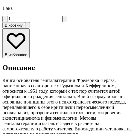
1
экз.
В корзину
В избранное
Описание
Книга основателя гештальттерапии Фредерика Перлза,
написанная в соавторстве с Гудмэном и Хефферлином,
относится к 1951 году, который с тех пор считается датой
официального рождения гештальта. В ней сформулированы
основные принципы этого психотерапевтического подхода,
переплавившего в себе критически переосмысленный
психоанализ, прозрения гештальтпсихологии, откровения
экзистенциализма и феноменологии. Методы
гештальттерапии излагаются здесь в расчёте на
самостоятельную работу читателя. Впоследствии установка на