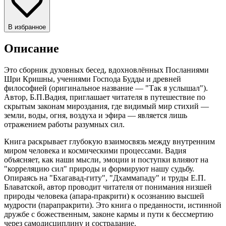
В избранное
Описание
Это сборник духовных бесед, вдохновлённых Посланиями
Шри Кришны, учениями Господа Будды и древней
философией (оригинальное название — "Так я услышал").
Автор, Б.П.Вадия, приглашает читателя в путешествие по
скрытым законам мироздания, где видимый мир стихий —
земли, воды, огня, воздуха и эфира — является лишь
отражением работы разумных сил.
Книга раскрывает глубокую взаимосвязь между внутренним
миром человека и космическими процессами. Вадия
объясняет, как наши мысли, эмоции и поступки влияют на
"корреляцию сил" природы и формируют нашу судьбу.
Опираясь на "Бхагавад-гиту", "Дхаммападу" и труды Е.П.
Блаватской, автор проводит читателя от понимания низшей
природы человека (апара-пракрити) к осознанию высшей
мудрости (парапракрити). Это книга о преданности, истинной
дружбе с божественным, законе кармы и пути к бессмертию
через самодисциплину и сострадание.