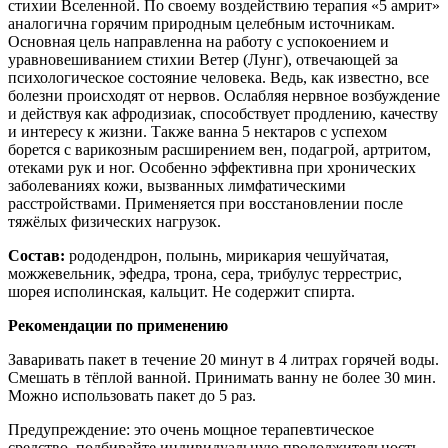
стихии Вселенной. По своему воздействию терапия «5 амрит»
аналогична горячим природным целебным источникам.
Основная цель направленна на работу с успокоением и
уравновешиванием стихии Ветер (Лунг), отвечающей за
психологическое состояние человека. Ведь, как известно, все
болезни происходят от нервов. Ослабляя нервное возбуждение
и действуя как афродизиак, способствует продлению, качеству
и интересу к жизни. Также ванна 5 нектаров с успехом
борется с варикозным расширением вен, подагрой, артритом,
отеками рук и ног. Особенно эффективна при хронических
заболеваниях кожи, вызванных лимфатическими
расстройствами. Применяется при восстановлении после
тяжёлых физических нагрузок.
Состав:
рододендрон, полынь, мирикария чешуйчатая,
можжевельник, эфедра, трона, сера, трибулус террестрис,
шорея исполинская, кальцит. Не содержит спирта.
Рекомендации по применению
Заваривать пакет в течение 20 минут в 4 литрах горячей воды.
Смешать в тёплой ванной. Принимать ванну не более 30 мин.
Можно использовать пакет до 5 раз.
Предупреждение: это очень мощное терапевтическое
средство, подбирайте индивидуальную продолжительность