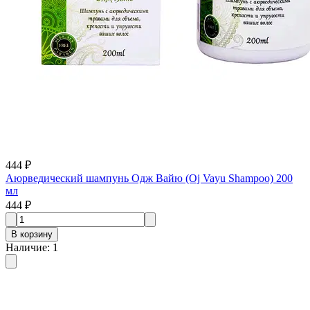
444 ₽
Аюрведический шампунь Одж Вайю (Oj Vayu Shampoo) 200
мл
444 ₽
В корзину
Наличие
:
1