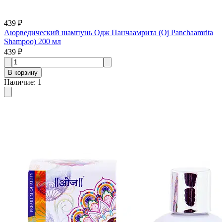
439 ₽
Аюрведический шампунь Одж Панчаамрита (Oj Panchaamrita
Shampoo) 200 мл
439 ₽
В корзину
Наличие
:
1