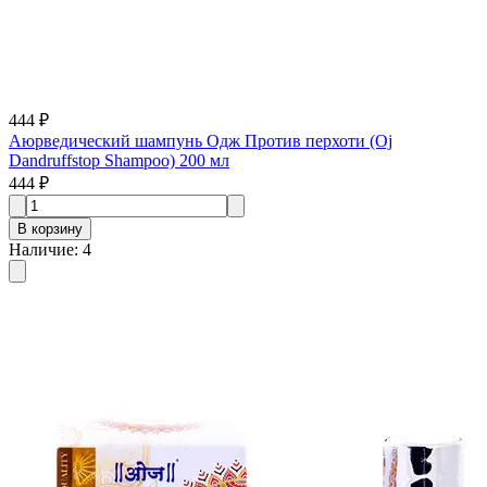
444 ₽
Аюрведический шампунь Одж Против перхоти (Oj
Dandruffstop Shampoo) 200 мл
444 ₽
В корзину
Наличие
:
4