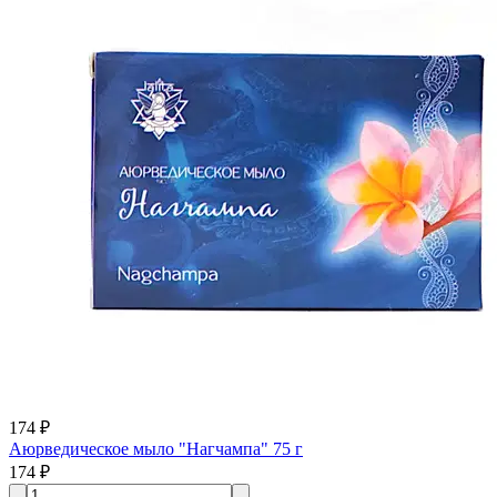
174 ₽
Аюрведическое мыло "Нагчампа" 75 г
174 ₽