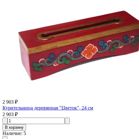
2 903 ₽
Курительница деревянная "Цветок", 24 см
2 903 ₽
В корзину
Наличие
:
5