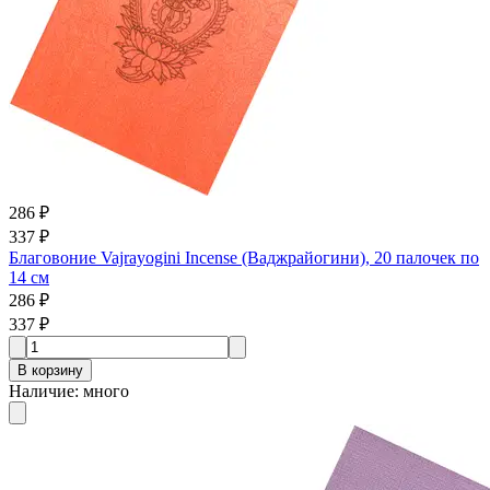
286 ₽
337 ₽
Благовоние Vajrayogini Incense (Ваджрайогини), 20 палочек по
14 см
286 ₽
337 ₽
В корзину
Наличие
:
много