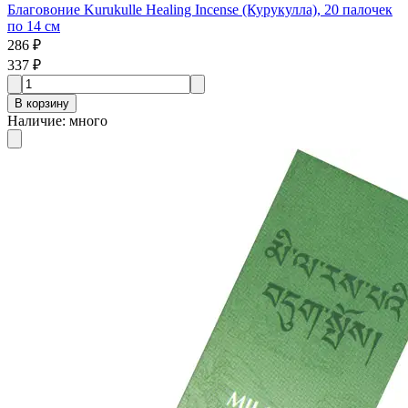
Благовоние Kurukulle Healing Incense (Курукулла), 20 палочек
по 14 см
286 ₽
337 ₽
В корзину
Наличие
:
много