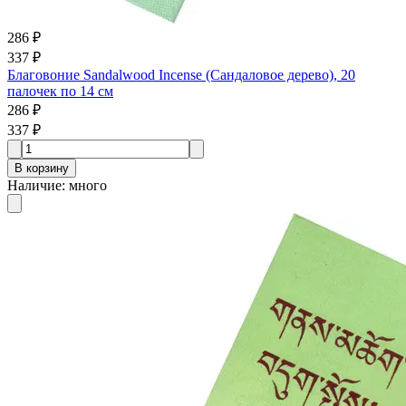
286 ₽
337 ₽
Благовоние Sandalwood Incense (Сандаловое дерево), 20
палочек по 14 см
286 ₽
337 ₽
В корзину
Наличие
:
много