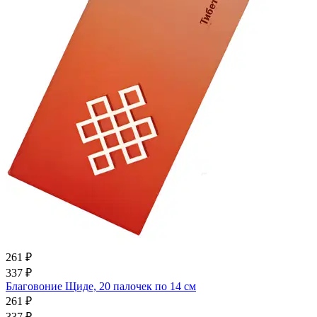
261 ₽
337 ₽
Благовоние Щиде, 20 палочек по 14 см
261 ₽
337 ₽