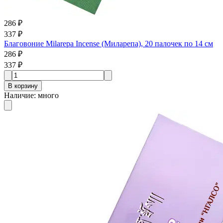
286 ₽
337 ₽
Благовоние Milarepa Incense (Миларепа), 20 палочек по 14 см
286 ₽
337 ₽
В корзину
Наличие
:
много