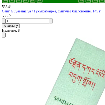
538 ₽
Санг Guyasamajya / Гухьясамаджа, сыпучее благовоние, 145 г
538 ₽
В корзину
Наличие
:
8