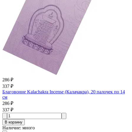
286 ₽
337 ₽
Благовоние Kalachakra Incense (Калачакра), 20 палочек по 14
см
286 ₽
337 ₽
В корзину
Наличие
:
много