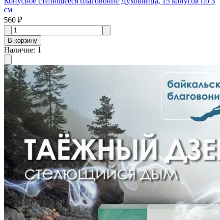
Конусное стелющееся благовоние Духовница, 15 конусов по 3
см
560 ₽
В корзину
Наличие
:
1