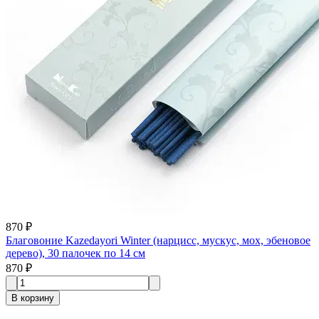
870 ₽
Благовоние Kazedayori Winter (нарцисс, мускус, мох, эбеновое
дерево), 30 палочек по 14 см
870 ₽
В корзину