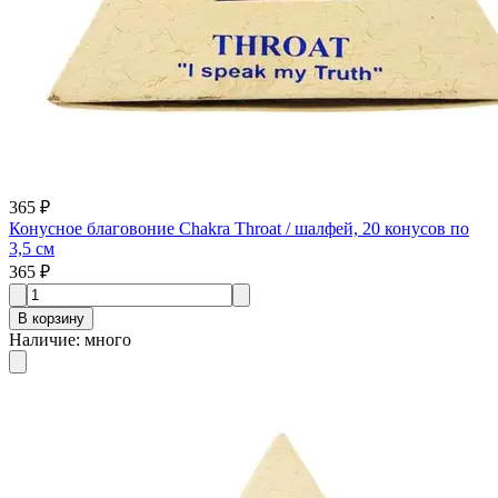
365 ₽
Конусное благовоние Chakra Throat / шалфей, 20 конусов по
3,5 см
365 ₽
В корзину
Наличие
:
много