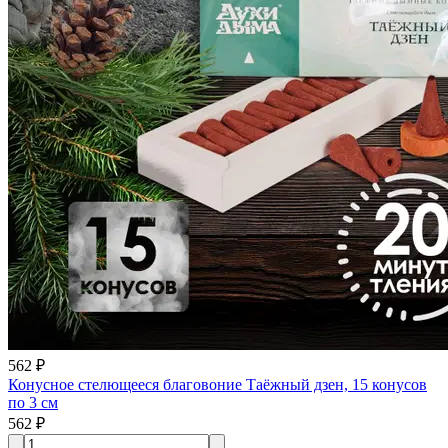
562 ₽
Конусное стелющееся благовоние Таёжный дзен, 15 конусов
по 3 см
562 ₽