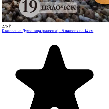
276 ₽
Благовоние Духовница (палочки), 19 палочек по 14 см