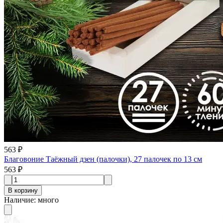
563 ₽
Благовоние Таёжный дзен (палочки), 27 палочек по 13 см
563 ₽
В корзину
Наличие
:
много