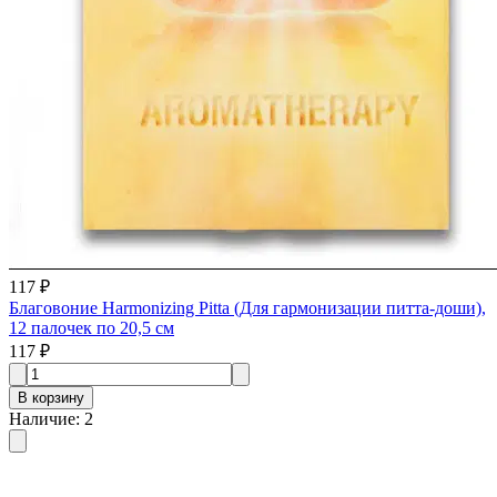
117 ₽
Благовоние Harmonizing Pitta (Для гармонизации питта-доши),
12 палочек по 20,5 см
117 ₽
В корзину
Наличие
:
2