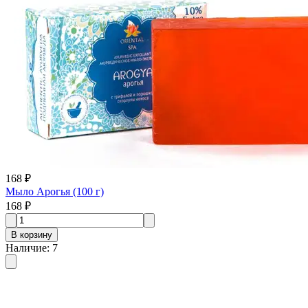
168 ₽
Мыло Арогья (100 г)
168 ₽
В корзину
Наличие
:
7